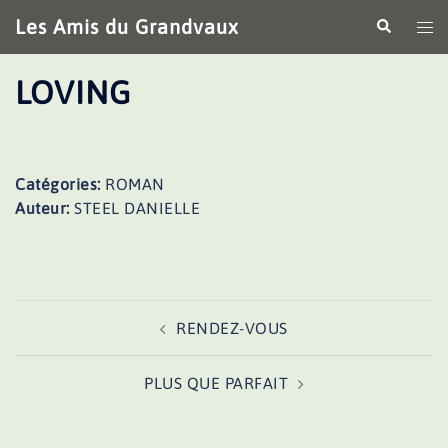
Aller
Les Amis du Grandvaux
Recherche
Ouv
au
le
contenu
me
LOVING
Catégories:
ROMAN
Auteur:
STEEL DANIELLE
Navigation
RENDEZ-VOUS
d’article
PLUS QUE PARFAIT