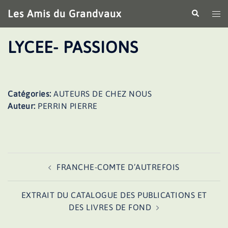
Aller
Les Amis du Grandvaux
Recherche
Ouv
au
le
contenu
me
LYCEE- PASSIONS
Catégories:
AUTEURS DE CHEZ NOUS
Auteur:
PERRIN PIERRE
Navigation
FRANCHE-COMTE D’AUTREFOIS
d’article
EXTRAIT DU CATALOGUE DES PUBLICATIONS ET
DES LIVRES DE FOND