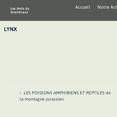
Aller
Accueil
Notre Act
au
Les Amis du
Grandvaux
contenu
LYNX
Navigation
LES POISSONS AMPHIBIENS ET REPTILES de
d’article
la montagne jurassien