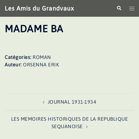
Aller
Les Amis du Grandvaux
Recherche
Ouv
au
le
contenu
me
MADAME BA
Catégories:
ROMAN
Auteur:
ORSENNA ERIK
Navigation
JOURNAL 1931-1934
d’article
LES MEMOIRES HISTORIQUES DE LA REPUBLIQUE
SEQUANOISE