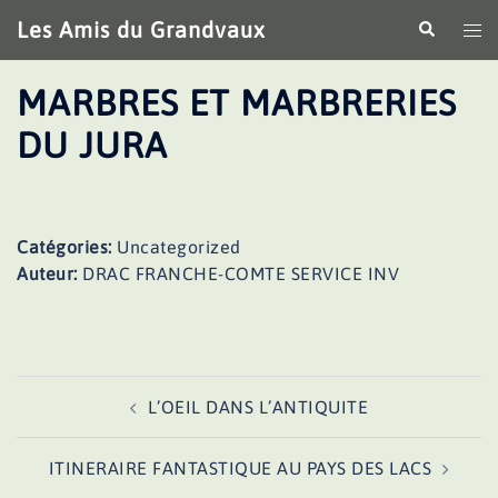
Aller
Les Amis du Grandvaux
Recherche
Ouv
au
le
contenu
me
MARBRES ET MARBRERIES
DU JURA
Catégories:
Uncategorized
Auteur:
DRAC FRANCHE-COMTE SERVICE INV
Navigation
L’OEIL DANS L’ANTIQUITE
d’article
ITINERAIRE FANTASTIQUE AU PAYS DES LACS