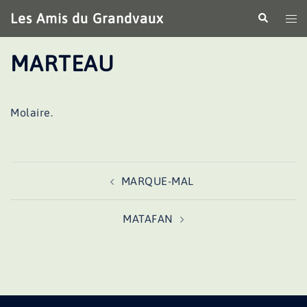
Aller
Les Amis du Grandvaux
Recherche
Ouv
au
le
contenu
me
MARTEAU
Molaire.
Navigation
MARQUE-MAL
d’article
MATAFAN