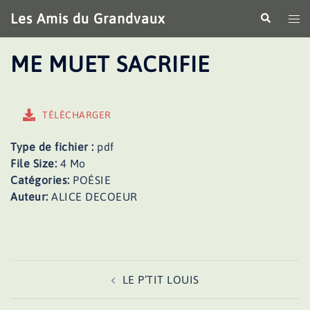
Aller
Les Amis du Grandvaux
Recherche
Ouv
au
le
contenu
me
ME MUET SACRIFIE
TÉLÉCHARGER
Type de fichier :
pdf
File Size:
4 Mo
Catégories:
POÉSIE
Auteur:
ALICE DECOEUR
Navigation
LE P’TIT LOUIS
d’article