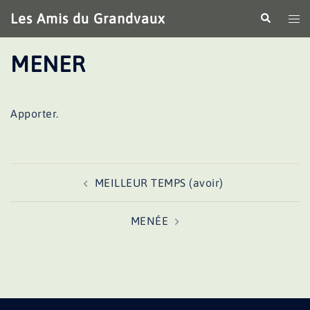
Aller
Les Amis du Grandvaux
Recherche
Ouv
au
le
contenu
me
MENER
Apporter.
Navigation
MEILLEUR TEMPS (avoir)
d’article
MENÉE