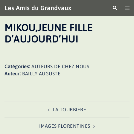
Aller
Les Amis du Grandvaux
Recherche
Ouv
au
le
contenu
me
MIKOU,JEUNE FILLE
D’AUJOURD’HUI
Catégories:
AUTEURS DE CHEZ NOUS
Auteur:
BAILLY AUGUSTE
Navigation
LA TOURBIERE
d’article
IMAGES FLORENTINES