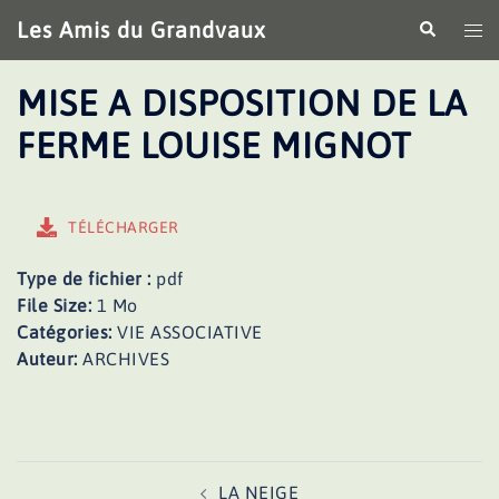
Aller
Les Amis du Grandvaux
Recherche
Ouv
au
le
contenu
me
MISE A DISPOSITION DE LA
FERME LOUISE MIGNOT
TÉLÉCHARGER
Type de fichier :
pdf
File Size:
1 Mo
Catégories:
VIE ASSOCIATIVE
Auteur:
ARCHIVES
Navigation
LA NEIGE