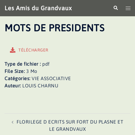
Aller
Les Amis du Grandvaux
Recherche
Ouv
au
le
contenu
me
MOTS DE PRESIDENTS
TÉLÉCHARGER
Type de fichier :
pdf
File Size:
3 Mo
Catégories:
VIE ASSOCIATIVE
Auteur:
LOUIS CHARNU
Navigation
FLORILEGE D ECRITS SUR FORT DU PLASNE ET
d’article
LE GRANDVAUX