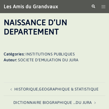
Aller
Les Amis du Grandvaux
Recherche
Ouv
au
le
contenu
me
NAISSANCE D’UN
DEPARTEMENT
Catégories:
INSTITUTIONS PUBLIQUES
Auteur:
SOCIETE D'EMULATION DU JURA
Navigation
HISTORIQUE,GEOGRAPHIQUE & STATISTIQUE
d’article
DICTIONNAIRE BIOGRAPHIQUE …DU JURA