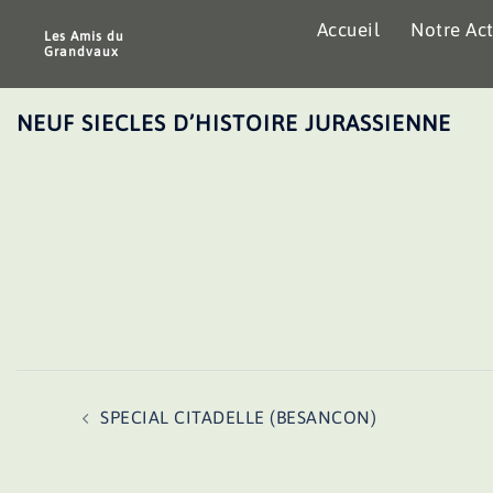
Aller
Accueil
Notre Act
au
Les Amis du
Grandvaux
contenu
NEUF SIECLES D’HISTOIRE JURASSIENNE
Navigation
SPECIAL CITADELLE (BESANCON)
d’article