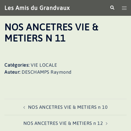
Aller
Les Amis du Grandvaux
Recherche
Ouv
au
le
contenu
me
NOS ANCETRES VIE &
METIERS N 11
Catégories:
VIE LOCALE
Auteur:
DESCHAMPS Raymond
Navigation
NOS ANCETRES VIE & METIERS n 10
d’article
NOS ANCETRES VIE & METIERS n 12