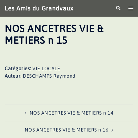
Aller
Les Amis du Grandvaux
Recherche
Ouv
au
le
contenu
me
NOS ANCETRES VIE &
METIERS n 15
Catégories:
VIE LOCALE
Auteur:
DESCHAMPS Raymond
Navigation
NOS ANCETRES VIE & METIERS n 14
d’article
NOS ANCETRES VIE & METIERS n 16