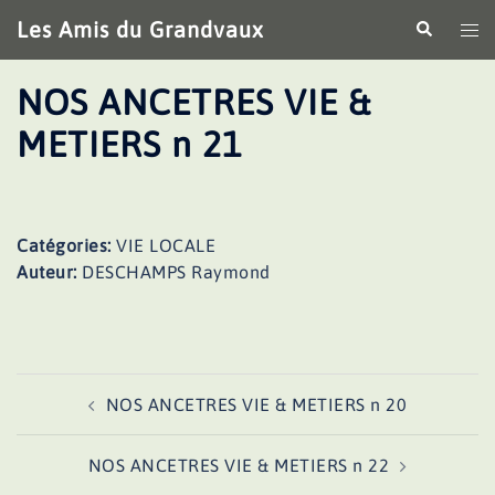
Aller
Les Amis du Grandvaux
Recherche
Ouv
au
le
contenu
me
NOS ANCETRES VIE &
METIERS n 21
Catégories:
VIE LOCALE
Auteur:
DESCHAMPS Raymond
Navigation
NOS ANCETRES VIE & METIERS n 20
d’article
NOS ANCETRES VIE & METIERS n 22