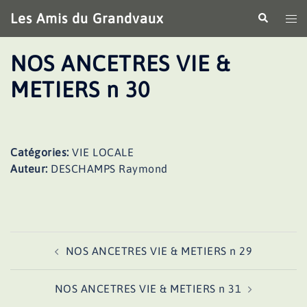
Aller
Les Amis du Grandvaux
Recherche
Ouv
au
le
contenu
me
NOS ANCETRES VIE &
METIERS n 30
Catégories:
VIE LOCALE
Auteur:
DESCHAMPS Raymond
Navigation
NOS ANCETRES VIE & METIERS n 29
d’article
NOS ANCETRES VIE & METIERS n 31