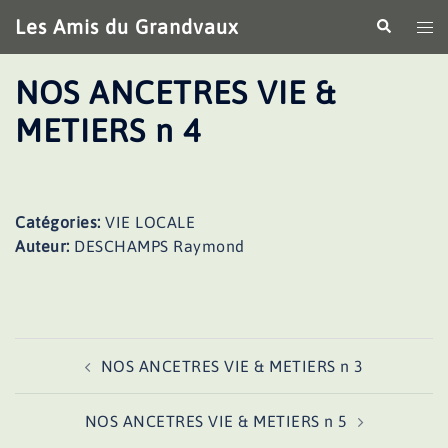
Aller
Les Amis du Grandvaux
Recherche
Ouv
au
le
contenu
me
NOS ANCETRES VIE &
METIERS n 4
Catégories:
VIE LOCALE
Auteur:
DESCHAMPS Raymond
Navigation
NOS ANCETRES VIE & METIERS n 3
d’article
NOS ANCETRES VIE & METIERS n 5