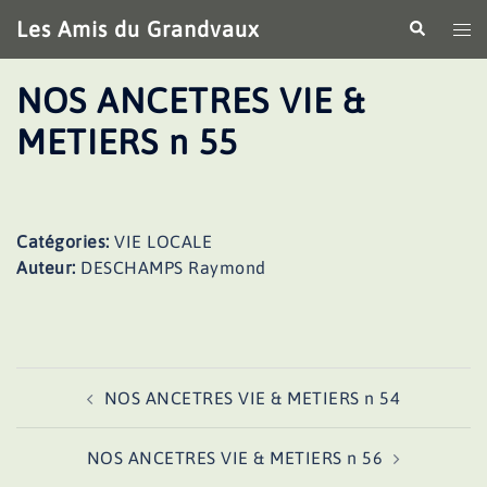
Aller
Les Amis du Grandvaux
Recherche
Ouv
au
le
contenu
me
NOS ANCETRES VIE &
METIERS n 55
Catégories:
VIE LOCALE
Auteur:
DESCHAMPS Raymond
Navigation
NOS ANCETRES VIE & METIERS n 54
d’article
NOS ANCETRES VIE & METIERS n 56