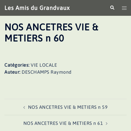
Aller
Les Amis du Grandvaux
Recherche
Ouv
au
le
contenu
me
NOS ANCETRES VIE &
METIERS n 60
Catégories:
VIE LOCALE
Auteur:
DESCHAMPS Raymond
Navigation
NOS ANCETRES VIE & METIERS n 59
d’article
NOS ANCETRES VIE & METIERS n 61