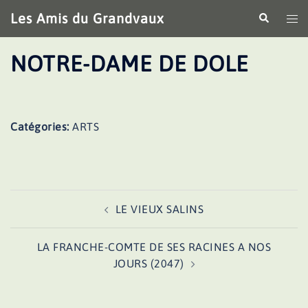
Aller
Les Amis du Grandvaux
Recherche
Ouv
au
le
contenu
me
NOTRE-DAME DE DOLE
Catégories:
ARTS
Navigation
LE VIEUX SALINS
d’article
LA FRANCHE-COMTE DE SES RACINES A NOS
JOURS (2047)