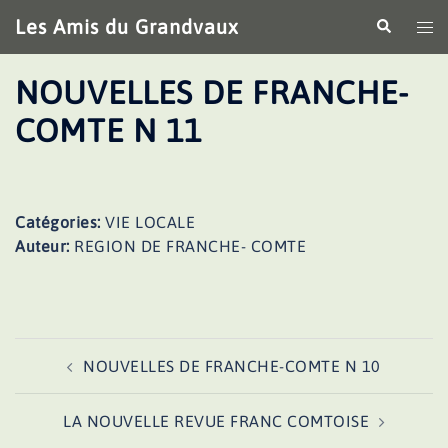
Aller
Les Amis du Grandvaux
Recherche
Ouv
au
le
contenu
me
NOUVELLES DE FRANCHE-
COMTE N 11
Catégories:
VIE LOCALE
Auteur:
REGION DE FRANCHE- COMTE
Navigation
NOUVELLES DE FRANCHE-COMTE N 10
d’article
LA NOUVELLE REVUE FRANC COMTOISE