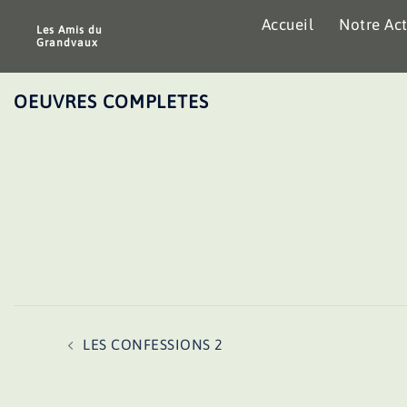
Aller
Accueil
Notre Act
au
Les Amis du
Grandvaux
contenu
OEUVRES COMPLETES
Navigation
LES CONFESSIONS 2
d’article