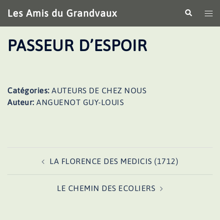
Aller
Les Amis du Grandvaux
Recherche
Ouv
au
le
contenu
me
PASSEUR D’ESPOIR
Catégories:
AUTEURS DE CHEZ NOUS
Auteur:
ANGUENOT GUY-LOUIS
Navigation
LA FLORENCE DES MEDICIS (1712)
d’article
LE CHEMIN DES ECOLIERS