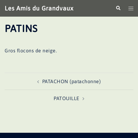
Aller
Les Amis du Grandvaux
Recherche
Ouv
au
le
contenu
me
PATINS
Gros flocons de neige.
Navigation
PATACHON (patachonne)
d’article
PATOUILLE