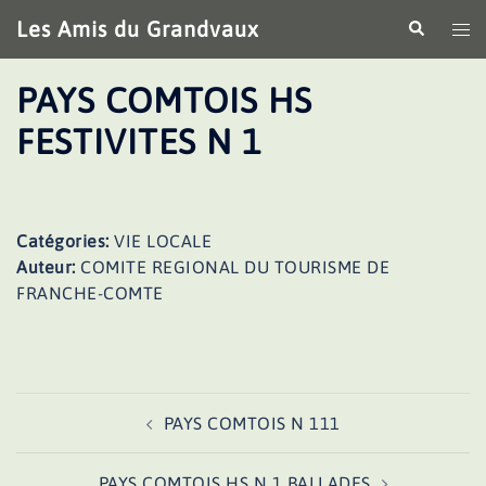
Aller
Les Amis du Grandvaux
Recherche
Ouv
au
le
contenu
me
PAYS COMTOIS HS
FESTIVITES N 1
Catégories:
VIE LOCALE
Auteur:
COMITE REGIONAL DU TOURISME DE
FRANCHE-COMTE
Navigation
PAYS COMTOIS N 111
d’article
PAYS COMTOIS HS N 1 BALLADES