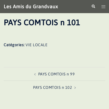
Aller
Les Amis du Grandvaux
Recherche
Ouv
au
le
contenu
me
PAYS COMTOIS n 101
Catégories:
VIE LOCALE
Navigation
PAYS COMTOIS n 99
d’article
PAYS COMTOIS n 102