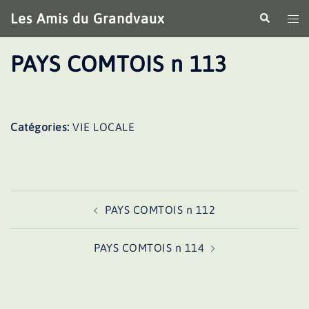
Aller
Les Amis du Grandvaux
Recherche
Ouv
au
le
contenu
me
PAYS COMTOIS n 113
Catégories:
VIE LOCALE
Navigation
PAYS COMTOIS n 112
d’article
PAYS COMTOIS n 114