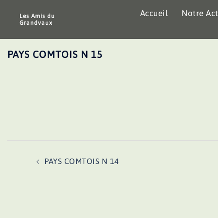
Aller
Accueil
Notre Act
au
Les Amis du
Grandvaux
contenu
PAYS COMTOIS N 15
Navigation
PAYS COMTOIS N 14
d’article