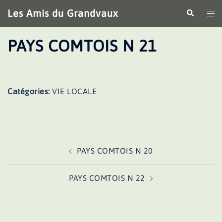
Aller
Les Amis du Grandvaux
Recherche
Ouv
au
le
contenu
me
PAYS COMTOIS N 21
Catégories:
VIE LOCALE
Navigation
PAYS COMTOIS N 20
d’article
PAYS COMTOIS N 22