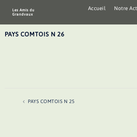
Aller
Accueil
Notre Act
au
Les Amis du
Grandvaux
contenu
PAYS COMTOIS N 26
Navigation
PAYS COMTOIS N 25
d’article