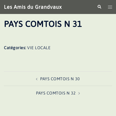
Aller
Les Amis du Grandvaux
Recherche
Ouv
au
le
contenu
me
PAYS COMTOIS N 31
Catégories:
VIE LOCALE
Navigation
PAYS COMTOIS N 30
d’article
PAYS COMTOIS N 32