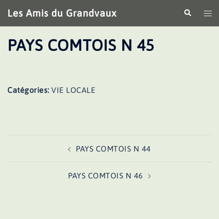
Aller
Les Amis du Grandvaux
Recherche
Ouv
au
le
contenu
me
PAYS COMTOIS N 45
Catégories:
VIE LOCALE
Navigation
PAYS COMTOIS N 44
d’article
PAYS COMTOIS N 46