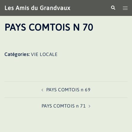
Aller
Les Amis du Grandvaux
Recherche
Ouv
au
le
contenu
me
PAYS COMTOIS N 70
Catégories:
VIE LOCALE
Navigation
PAYS COMTOIS n 69
d’article
PAYS COMTOIS n 71