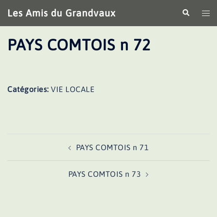
Aller
Les Amis du Grandvaux
Recherche
Ouv
au
le
contenu
me
PAYS COMTOIS n 72
Catégories:
VIE LOCALE
Navigation
PAYS COMTOIS n 71
d’article
PAYS COMTOIS n 73