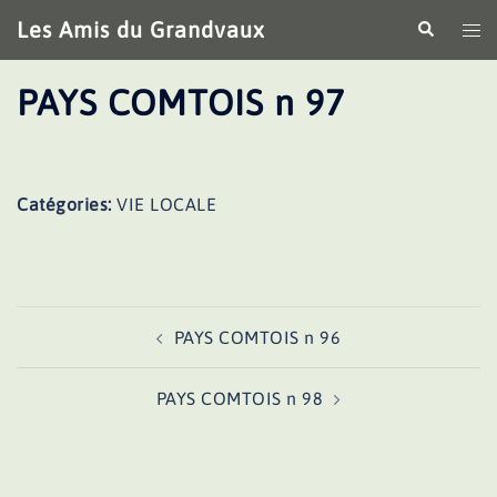
Aller
Les Amis du Grandvaux
Recherche
Ouv
au
le
contenu
me
PAYS COMTOIS n 97
Catégories:
VIE LOCALE
Navigation
PAYS COMTOIS n 96
d’article
PAYS COMTOIS n 98