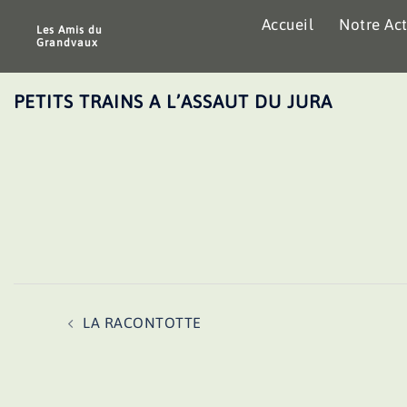
Aller
Accueil
Notre Act
au
Les Amis du
Grandvaux
contenu
PETITS TRAINS A L’ASSAUT DU JURA
Navigation
LA RACONTOTTE
d’article