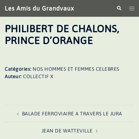
Aller
Les Amis du Grandvaux
Recherche
Ouv
au
le
contenu
me
PHILIBERT DE CHALONS,
PRINCE D’ORANGE
Catégories:
NOS HOMMES ET FEMMES CELEBRES
Auteur:
COLLECTIF X
Navigation
BALADE FERROVIAIRE A TRAVERS LE JURA
d’article
JEAN DE WATTEVILLE