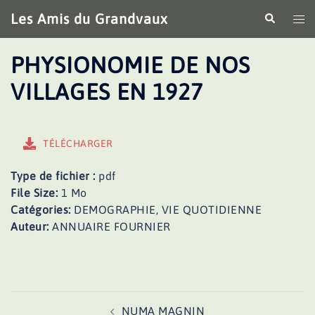
Aller
Les Amis du Grandvaux
Recherche
Ouv
au
le
contenu
me
PHYSIONOMIE DE NOS
VILLAGES EN 1927
TÉLÉCHARGER
Type de fichier :
pdf
File Size:
1 Mo
Catégories:
DEMOGRAPHIE, VIE QUOTIDIENNE
Auteur:
ANNUAIRE FOURNIER
Navigation
NUMA MAGNIN