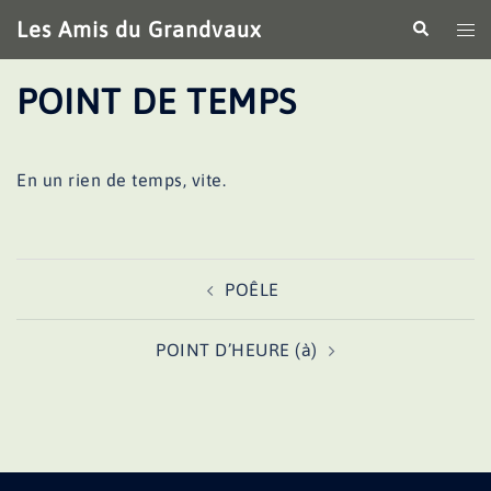
Aller
Les Amis du Grandvaux
Recherche
Ouv
au
le
contenu
me
POINT DE TEMPS
En un rien de temps, vite.
Navigation
POÊLE
d’article
POINT D’HEURE (à)