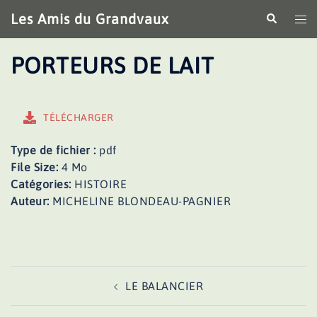
Aller
Les Amis du Grandvaux
Recherche
Ouv
au
le
contenu
me
PORTEURS DE LAIT
TÉLÉCHARGER
Type de fichier :
pdf
File Size:
4 Mo
Catégories:
HISTOIRE
Auteur:
MICHELINE BLONDEAU-PAGNIER
Navigation
LE BALANCIER
d’article