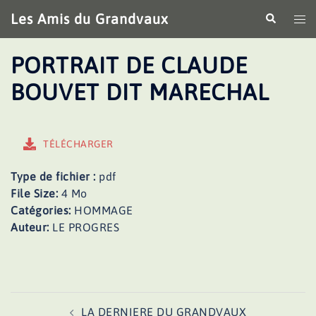
Aller
Les Amis du Grandvaux
Recherche
Ouv
au
le
contenu
me
PORTRAIT DE CLAUDE
BOUVET DIT MARECHAL
TÉLÉCHARGER
Type de fichier :
pdf
File Size:
4 Mo
Catégories:
HOMMAGE
Auteur:
LE PROGRES
Navigation
LA DERNIERE DU GRANDVAUX