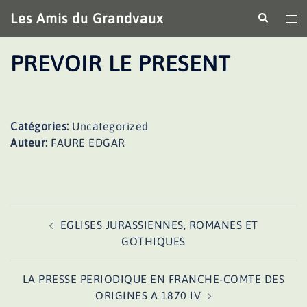
Aller
Les Amis du Grandvaux
Recherche
Ouv
au
le
contenu
me
PREVOIR LE PRESENT
Catégories:
Uncategorized
Auteur:
FAURE EDGAR
Navigation
EGLISES JURASSIENNES, ROMANES ET
d’article
GOTHIQUES
LA PRESSE PERIODIQUE EN FRANCHE-COMTE DES
ORIGINES A 1870 IV