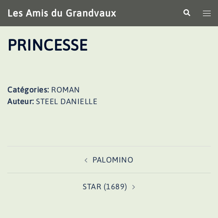
Aller
Les Amis du Grandvaux
Recherche
Ouv
au
le
contenu
me
PRINCESSE
Catégories:
ROMAN
Auteur:
STEEL DANIELLE
Navigation
PALOMINO
d’article
STAR (1689)