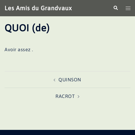
Aller
Les Amis du Grandvaux
Recherche
Ouv
au
le
contenu
me
QUOI (de)
Avoir assez .
Navigation
QUINSON
d’article
RACROT