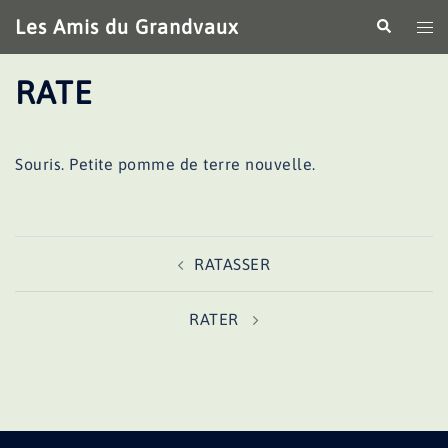
Aller
Les Amis du Grandvaux
Recherche
Ouv
au
le
contenu
me
RATE
Souris. Petite pomme de terre nouvelle.
Navigation
RATASSER
d’article
RATER