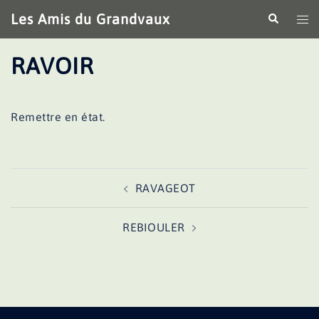
Aller
Les Amis du Grandvaux
Recherche
Ouv
au
le
contenu
me
RAVOIR
Remettre en état.
Navigation
RAVAGEOT
d’article
REBIOULER