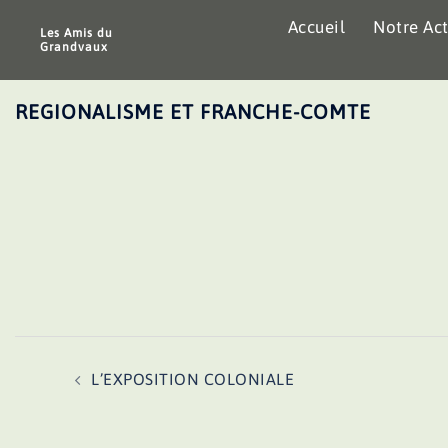
Aller
Accueil
Notre Act
au
Les Amis du
Grandvaux
contenu
REGIONALISME ET FRANCHE-COMTE
Navigation
L’EXPOSITION COLONIALE
d’article