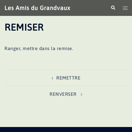
Aller
Les Amis du Grandvaux
Recherche
Ouv
au
le
contenu
me
REMISER
Ranger, mettre dans la remise.
Navigation
REMETTRE
d’article
RENVERSER