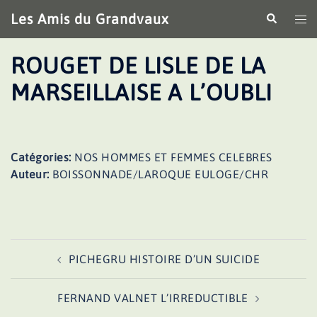
Aller
Les Amis du Grandvaux
Recherche
Ouv
au
le
contenu
me
ROUGET DE LISLE DE LA
MARSEILLAISE A L’OUBLI
Catégories:
NOS HOMMES ET FEMMES CELEBRES
Auteur:
BOISSONNADE/LAROQUE EULOGE/CHR
Navigation
PICHEGRU HISTOIRE D’UN SUICIDE
d’article
FERNAND VALNET L’IRREDUCTIBLE